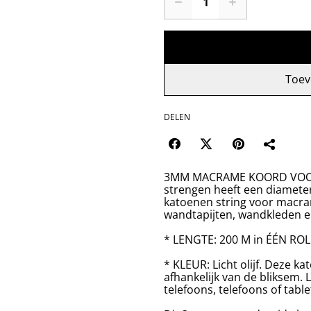
Toev
DELEN
3MM MACRAME KOORD VOOR 
strengen heeft een diameter
katoenen string voor macr
wandtapijten, wandkleden e
* LENGTE: 200 M in ÉÉN R
* KLEUR: Licht olijf. Deze k
afhankelijk van de bliksem
telefoons, telefoons of tabl