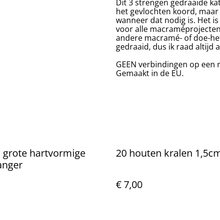
Dit 3 strengen gedraaide k
het gevlochten koord, maar 
wanneer dat nodig is. Het is
voor alle macraméprojecte
andere macramé- of doe-het
gedraaid, dus ik raad altijd
GEEN verbindingen op een ro
Gemaakt in de EU.
 : grote hartvormige
20 houten kralen 1,5c
nger
€ 7,00