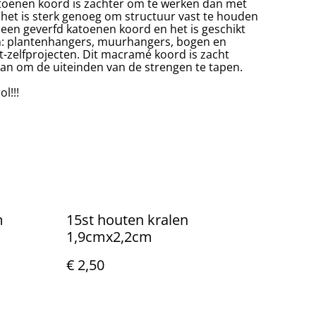
atoenen koord is zachter om te werken dan met
het is sterk genoeg om structuur vast te houden
 een geverfd katoenen koord en het is geschikt
n: plantenhangers, muurhangers, bogen en
-zelfprojecten. Dit macramé koord is zacht
 aan om de uiteinden van de strengen te tapen.
l!!!
m
15st houten kralen
1,9cmx2,2cm
€ 2,50