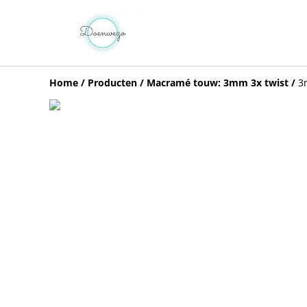
Home
/
Producten
/
Macramé touw: 3mm 3x twist
/
3