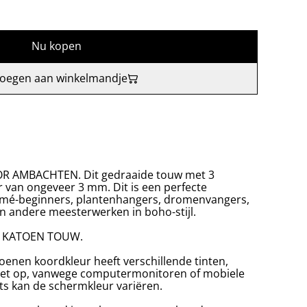
Nu kopen
oegen aan winkelmandje
AMBACHTEN. Dit gedraaide touw met 3
 van ongeveer 3 mm. Dit is een perfecte
amé-beginners, plantenhangers, dromenvangers,
n andere meesterwerken in boho-stijl.
OL KATOEN TOUW.
atoenen koordkleur heeft verschillende tinten,
. Let op, vanwege computermonitoren of mobiele
ets kan de schermkleur variëren.