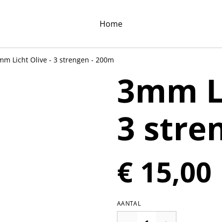
Home
mm Licht Olive - 3 strengen - 200m
3mm Li
3 stre
€ 15,00
AANTAL